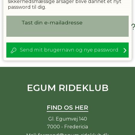
sikkerhedsmæssige årsager blive dannet et nyt
password til dig.
Tast din e-mailadresse
Send mit brugernavn og nye password
EGUM RIDEKLUB
FIND OS HER
Gl. Egumvej 140
7000 - Fredericia