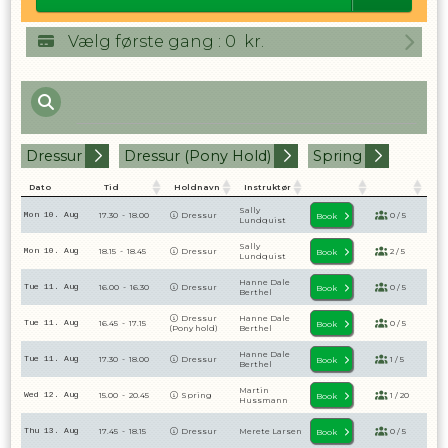
Vælg første gang
:
0
kr.
Dressur
Dressur (pony Hold)
Spring
Dato
Tid
Holdnavn
Instruktør
Sally
Mon 10. Aug
17.30
-
18.00
Dressur
0
/
5
Book
Lundquist
Sally
Mon 10. Aug
18.15
-
18.45
Dressur
2
/
5
Book
Lundquist
Hanne Dale
Tue 11. Aug
16.00
-
16.30
Dressur
0
/
5
Book
Berthel
Dressur
Hanne Dale
Tue 11. Aug
16.45
-
17.15
0
/
5
Book
(Pony hold)
Berthel
Hanne Dale
Tue 11. Aug
17.30
-
18.00
Dressur
1
/
5
Book
Berthel
Martin
Wed 12. Aug
15.00
-
20.45
Spring
1
/
20
Book
Hussmann
Thu 13. Aug
17.45
-
18.15
Dressur
Merete Larsen
0
/
5
Book