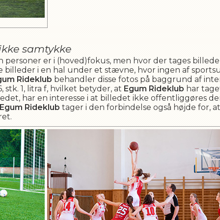
ikke samtykke
gen personer er i (hoved)fokus, men hvor der tages billed
e billeder i en hal under et stævne, hvor ingen af sports
gum Rideklub
behandler disse fotos på baggrund af inte
tk. 1, litra f, hvilket betyder, at
Egum Rideklub
har taget
det, har en interesse i at billedet ikke offentliggøres d
Egum Rideklub
tager i den forbindelse også højde for, at
et.