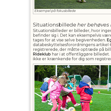
Eksempel på fokusbillede
Situationsbillede
her behøves 
Situationsbilleder er billeder, hvor in
befinder sig i. Det kan eksempelvis vær
tages for at vise selve begivenheden.
E
databeskyttelsesforordningens artikel 6, s
registrerede, der måtte optræde på bille
Rideklub
har i at offentliggøre billedet.
ikke er krænkende for dig som registrer