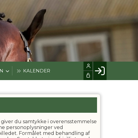
EN
KALENDER
Facebook login
Husk mig
Glemt password
Opret profil
der" giver du samtykke i overensstemmelse
LOG IND
e personoplysninger ved
r billedet. Formålet med behandling af