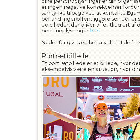
dine personoplysninger er din organisat
er ingen negative konsekvenser forbund
samtykke tilbage ved at kontakte
Egum
behandlinger/offentliggørelser, der er 
de billeder, der bliver offentliggjort 
personoplysninger
her
.
Nedenfor gives en beskrivelse af de fors
Portrætbillede
Et portrætbillede er et billede, hvor de
eksempelvis være en situation, hvor din