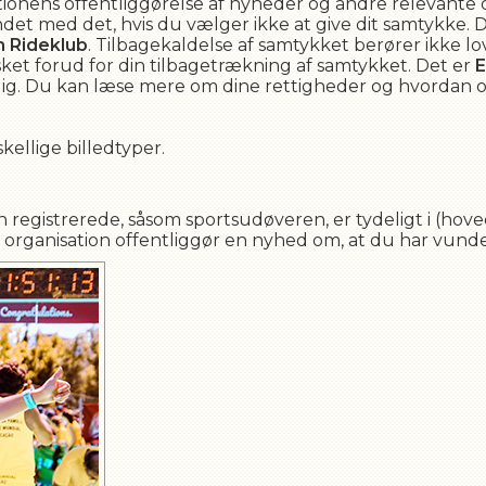
ionens offentliggørelse af nyheder og andre relevante ops
et med det, hvis du vælger ikke at give dit samtykke. Du
 Rideklub
. Tilbagekaldelse af samtykket berører ikke l
sket forud for din tilbagetrækning af samtykket. Det er
E
af dig. Du kan læse mere om dine rettigheder og hvordan
kellige billedtyper.
n registrerede, såsom sportsudøveren, er tydeligt i (hove
 organisation offentliggør en nyhed om, at du har vundet