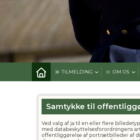
TILMELDING
OM OS
Samtykke til offentliggø
Ved valg af ja til en eller flere billed
med databeskyttelsesforordningens artikel 
offentliggørelse af portrætbilleder af d