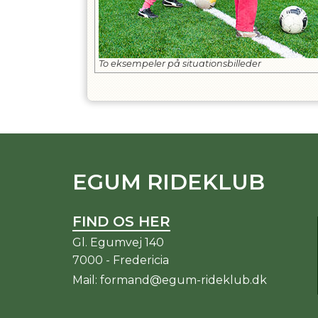
To eksempeler på situationsbilleder
EGUM RIDEKLUB
FIND OS HER
Gl. Egumvej 140
7000 - Fredericia
Mail:
formand@egum-rideklub.dk