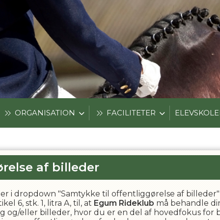
ORGANISATION
FACILITETER
ELEVSKOL
relse af billeder
etyper i dropdown "Samtykke til offentliggørelse af bille
6, stk. 1, litra A, til, at
Egum Rideklub
må behandle din
ig og/eller billeder, hvor du er en del af hovedfokus fo